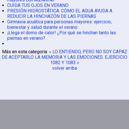
CUIDA TUS OJOS EN VERANO
PRESIÓN HIDROSTÁTICA: CÓMO EL AGUA AYUDA A
REDUCIR LA HINCHAZÓN DE LAS PIERNAS
Gimnasia acuática para personas mayores: ejercicio,
bienestar y salud durante el verano
¡Llega el domo de calor! ¿Por qué se hinchan tanto las
piernas en verano?
Más en esta categoría:
« LO ENTIENDO, PERO NO SOY CAPAZ
DE ACEPTARLO
LA MEMORIA Y LAS EMOCIONES. EJERCICIO
1082 Y 1083 »
volver arriba