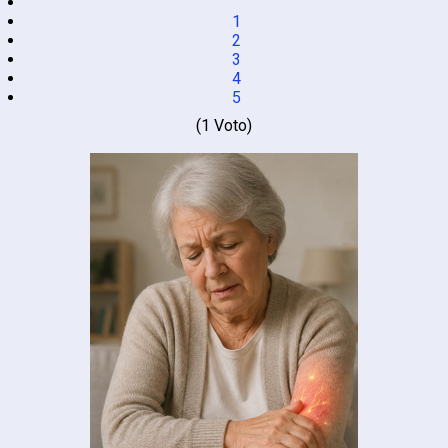
1
2
3
4
5
(1 Voto)