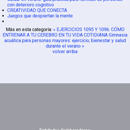
con deterioro cognitivo
CREATIVIDAD QUE CONECTA
Juegos que despiertan la mente
Más en esta categoría:
« EJERCICIOS 1095 Y 1096. CÓMO
ENTRENAR A TU CEREBRO EN TU VIDA COTIDIANA
Gimnasia
acuática para personas mayores: ejercicio, bienestar y salud
durante el verano »
volver arriba