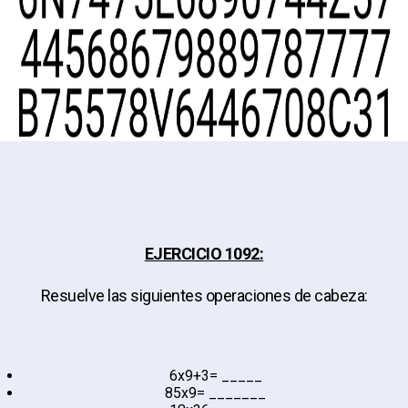
EJERCICIO 1092:
Resuelve las siguientes operaciones de cabeza:
6x9+3= _____
85x9= _______