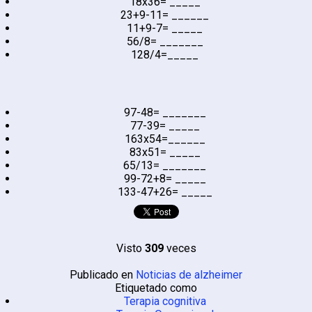
18x36= _____
23+9-11= ______
11+9-7= _____
56/8= _______
128/4=_____
97-48= _______
77-39= _____
163x54=______
83x51= _____
65/13= _______
99-72+8= _____
133-47+26= _____
Visto
309
veces
Publicado en
Noticias de alzheimer
Etiquetado como
Terapia cognitiva