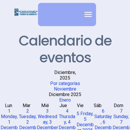
Calendario de
eventos
Diciembre,
2025
Por categorías
Noviembre
Diciembre 2025
Enero
Lun
Mar
Mié
Jue
Vie
Sáb
Dom
1
2
3
4
6
7
5
Friday,
Monday,
Tuesday,
Wednesd
Thursda
Saturday
Sunday,
5
1
2
ay, 3
y, 4
, 6
7
Decemb
Decemb
Decemb
December
Decemb
Decemb
Decemb