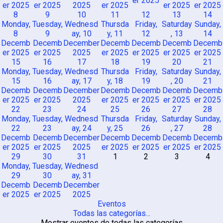
er 2025
er 2025
er 2025
2025
er 2025
er 2025
er 2025
8
9
10
11
12
13
14
Monday,
Tuesday,
Wednesd
Thursda
Friday,
Saturday
Sunday,
8
9
ay, 10
y, 11
12
, 13
14
Decemb
Decemb
December
Decemb
Decemb
Decemb
Decemb
er 2025
er 2025
2025
er 2025
er 2025
er 2025
er 2025
15
16
17
18
19
20
21
Monday,
Tuesday,
Wednesd
Thursda
Friday,
Saturday
Sunday,
15
16
ay, 17
y, 18
19
, 20
21
Decemb
Decemb
December
Decemb
Decemb
Decemb
Decemb
er 2025
er 2025
2025
er 2025
er 2025
er 2025
er 2025
22
23
24
25
26
27
28
Monday,
Tuesday,
Wednesd
Thursda
Friday,
Saturday
Sunday,
22
23
ay, 24
y, 25
26
, 27
28
Decemb
Decemb
December
Decemb
Decemb
Decemb
Decemb
er 2025
er 2025
2025
er 2025
er 2025
er 2025
er 2025
29
30
31
1
2
3
4
Monday,
Tuesday,
Wednesd
29
30
ay, 31
Decemb
Decemb
December
er 2025
er 2025
2025
Eventos
Todas las categorías...
Mostrar eventos de todas las categorías