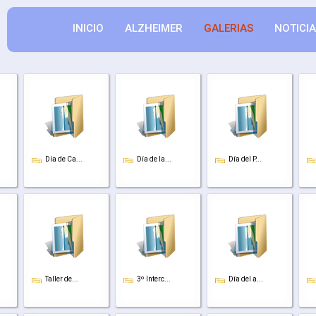
INICIO
ALZHEIMER
GALERIAS
NOTICI
Día de Ca...
Día de la...
Día del P...
Taller de...
3º Interc...
Día del a...