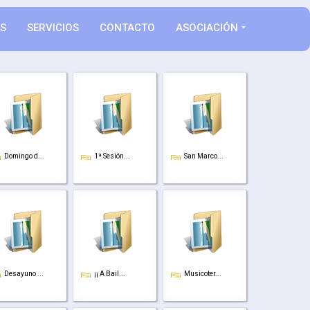
AS
SERVICIOS
CONTACTO
ASOCIACIÓN
Domingo d...
1ª Sesión...
San Marco...
Desayuno ...
¡¡ A Bail...
Musicoter...