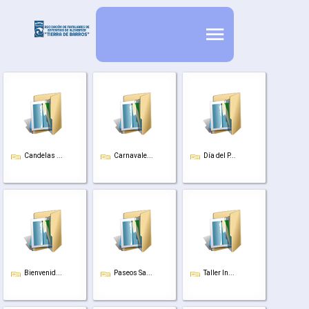
Candelas ...
Carnavale...
Día del P...
Bienvenid...
Paseos Sa...
Taller In...