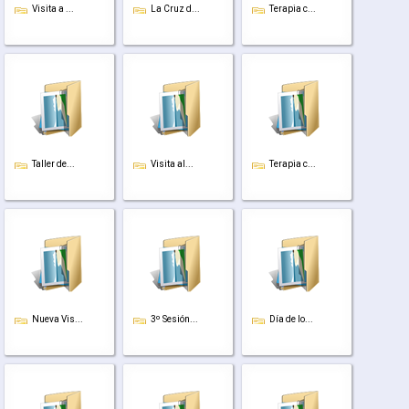
Visita a ...
La Cruz d...
Terapia c...
Taller de...
Visita al...
Terapia c...
Nueva Vis...
3º Sesión...
Día de lo...