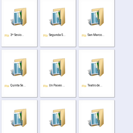
3º Sesio...
Segunda S...
San Marco...
Quinta Se...
Un Paseo ...
Teatro de...