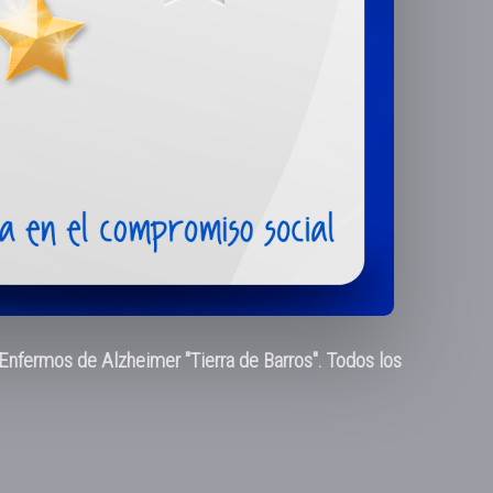
nfermos de Alzheimer "Tierra de Barros". Todos los