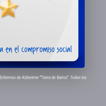
nfermos de Alzheimer "Tierra de Barros". Todos los